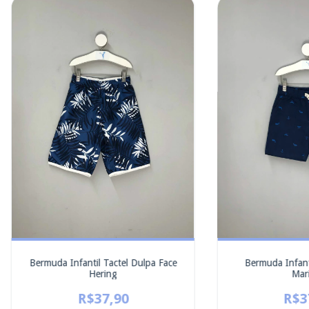
Bermuda Infantil Tactel Dulpa Face
Bermuda Infanti
Hering
Mar
R$37,90
R$3