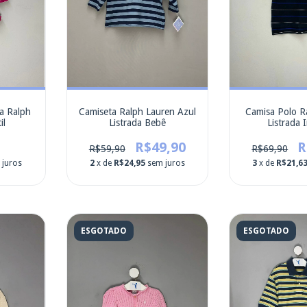
a Ralph
Camiseta Ralph Lauren Azul
Camisa Polo R
il
Listrada Bebê
Listrada I
R$49,90
R
R$59,90
R$69,90
 juros
2
x de
R$24,95
sem juros
3
x de
R$21,6
ESGOTADO
ESGOTADO