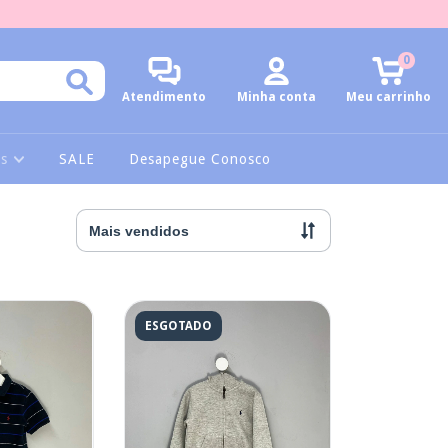
0
Atendimento
Minha conta
Meu carrinho
as
SALE
Desapegue Conosco
ESGOTADO