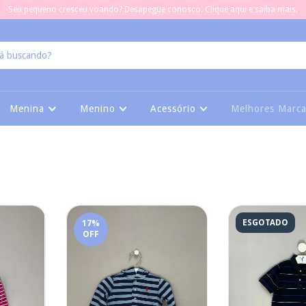
Seu pequeno cresceu voando? Desapegue conosco. Clique aqui e saiba mais.
Menina
Menino
Acessório
Melhores Marc
ESGOTADO
17
%
OFF