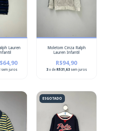
alph Lauren
Moletom Cinza Ralph
nfantil
Lauren Infantil
$64,90
R$94,90
3
sem juros
3
x de
R$31,63
sem juros
ESGOTADO