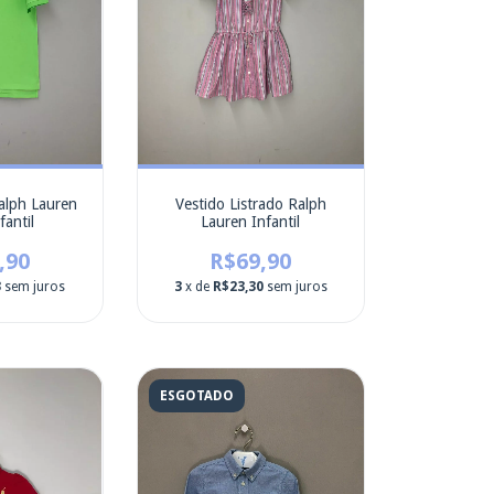
alph Lauren
Vestido Listrado Ralph
fantil
Lauren Infantil
,90
R$69,90
3
sem juros
3
x de
R$23,30
sem juros
ESGOTADO