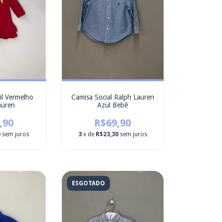
il Vermelho
Camisa Social Ralph Lauren
auren
Azul Bebê
,90
R$69,90
0
sem juros
3
x de
R$23,30
sem juros
ESGOTADO