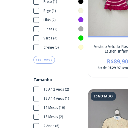
Preto (1)
Bege (1)
Lilás (2)
Cinza (2)
Verde (4)
Vestido Veludo Ros
Creme (5)
Lauren Infant
R$89,90
VER TODOS
3
x de
R$29,97
sem
Tamanho
10 A 12 Anos (2)
ESGOTADO
12 A 14 Anos (1)
12 Meses (10)
18 Meses (2)
2 Anos (6)