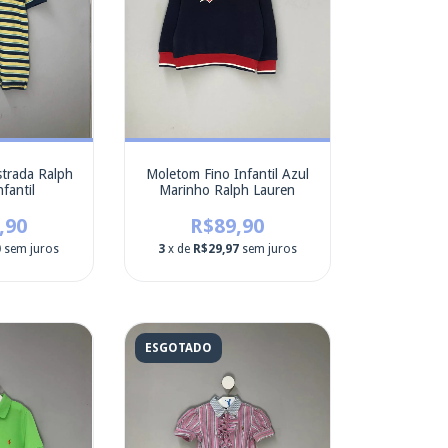
strada Ralph
Moletom Fino Infantil Azul
fantil
Marinho Ralph Lauren
,90
R$89,90
0
sem juros
3
x de
R$29,97
sem juros
ESGOTADO