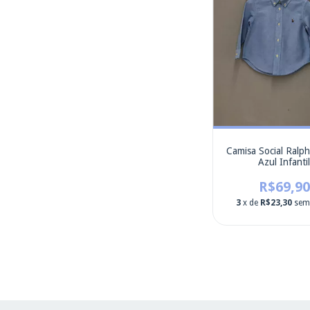
Camisa Social Ralp
Azul Infanti
R$69,90
3
x de
R$23,30
sem