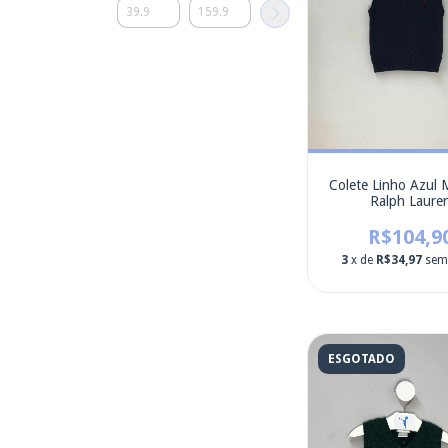
Colete Linho Azul 
Ralph Laure
R$104,9
3
x de
R$34,97
sem
ESGOTADO