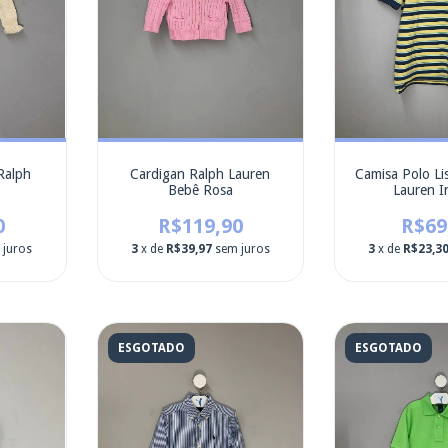
Ralph
Cardigan Ralph Lauren
Camisa Polo Li
Bebê Rosa
Lauren In
0
R$119,90
R$69
 juros
3
x de
R$39,97
sem juros
3
x de
R$23,3
ESGOTADO
ESGOTADO