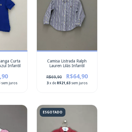
Manga Curta
Camisa Listrada Ralph
zul Infantil
Lauren Lilás Infantil
,90
R$64,90
R$69,90
3
sem juros
3
x de
R$21,63
sem juros
ESGOTADO