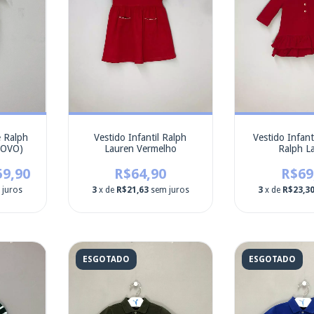
e Ralph
Vestido Infantil Ralph
Vestido Infant
(NOVO)
Lauren Vermelho
Ralph L
59,90
R$64,90
R$69
 juros
3
x de
R$21,63
sem juros
3
x de
R$23,3
ESGOTADO
ESGOTADO