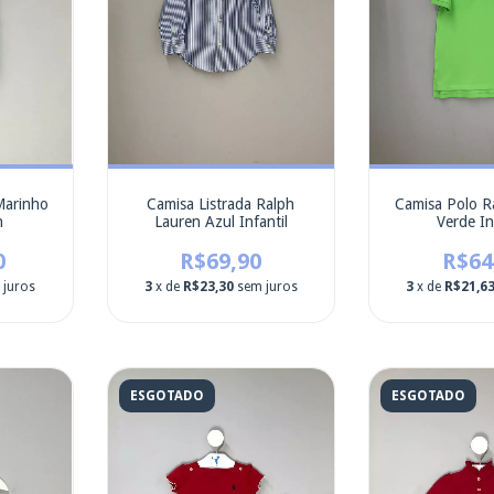
Marinho
Camisa Listrada Ralph
Camisa Polo R
n
Lauren Azul Infantil
Verde In
0
R$69,90
R$64
 juros
3
x de
R$23,30
sem juros
3
x de
R$21,6
ESGOTADO
ESGOTADO