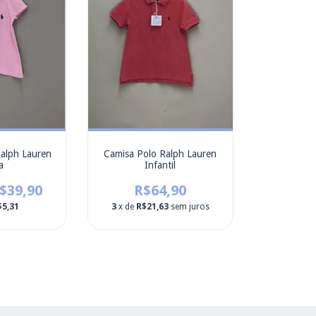
Ralph Lauren
Camisa Polo Ralph Lauren
a
Infantil
$39,90
R$64,90
$5,31
3
x de
R$21,63
sem juros