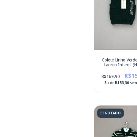
Colete Linho Verd
Lauren Infantil 
R$1
R$169,90
3
x de
R$53,30
sem
ESGOTADO