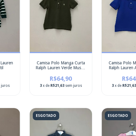
 Lauren
Camisa Polo Manga Curta
Camisa Polo 
il
Ralph Lauren Verde Musgo
Ralph Lauren A
infantil
R$64,90
R$64
 juros
3
x de
R$21,63
sem juros
3
x de
R$21,6
ESGOTADO
ESGOTADO