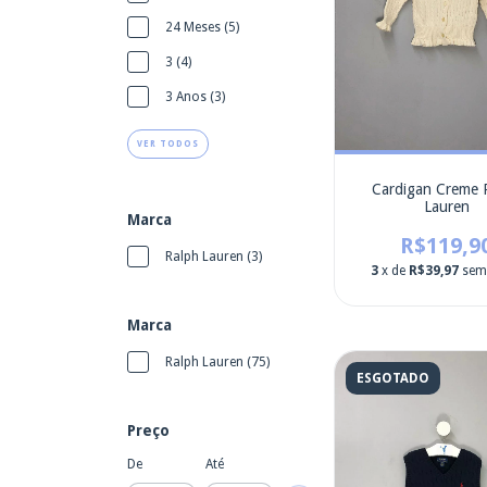
24 Meses (5)
3 (4)
3 Anos (3)
VER TODOS
Cardigan Creme 
Lauren
Marca
R$119,9
Ralph Lauren (3)
3
x de
R$39,97
sem
Marca
Ralph Lauren (75)
ESGOTADO
Preço
De
Até