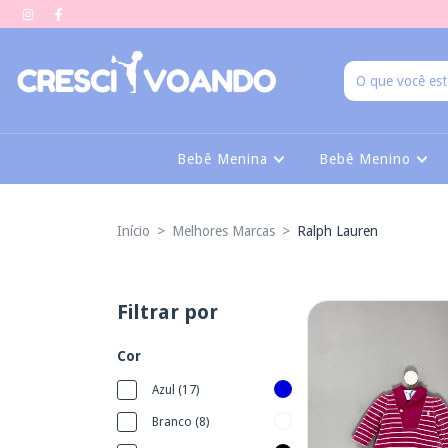
Bebê Menina
Bebê Menino
Início
>
Melhores Marcas
>
Ralph Lauren
Filtrar por
Cor
Azul (17)
Branco (8)