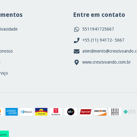
amentos
Entre em contato
rivacidade
5511941725667
+55 (11) 94172- 5667
onosco
atendimento@crescivoando.
s
www.crescivoando.com.br
viço