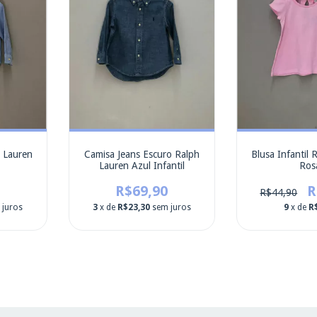
h Lauren
Camisa Jeans Escuro Ralph
Blusa Infantil 
l
Lauren Azul Infantil
Ros
R$69,90
R
R$44,90
 juros
3
x de
R$23,30
sem juros
9
x de
R