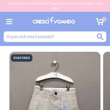
Seu pequeno cresceu voando? Desapegue conosco. Clique aqui e saiba
mais.
0
ESGOTADO