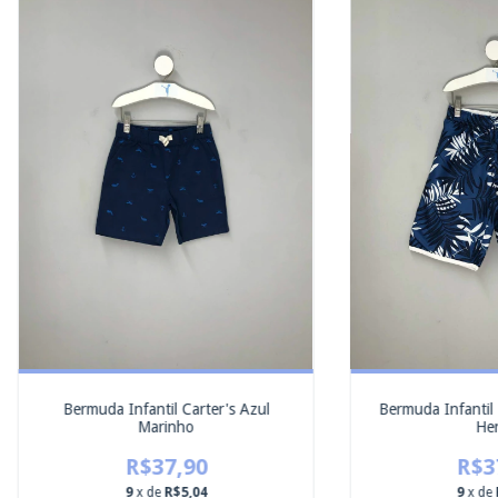
Bermuda Infantil Carter's Azul
Bermuda Infantil 
Marinho
Her
R$37,90
R$3
9
x de
R$5,04
9
x de