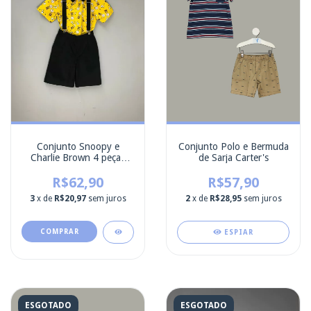
Conjunto Snoopy e
Conjunto Polo e Bermuda
Charlie Brown 4 peças
de Sarja Carter's
Mio Bambino
R$62,90
R$57,90
3
x de
R$20,97
sem juros
2
x de
R$28,95
sem juros
COMPRAR
ESPIAR
ESGOTADO
ESGOTADO