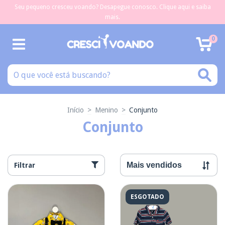
Seu pequeno cresceu voando? Desapegue conosco. Clique aqui e saiba
mais.
0
Início
>
Menino
>
Conjunto
Conjunto
Filtrar
ESGOTADO