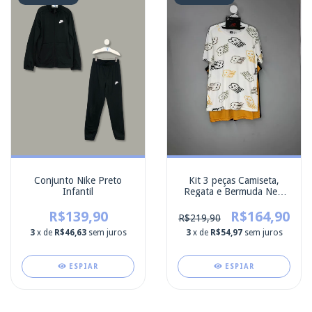
Conjunto Nike Preto
Kit 3 peças Camiseta,
Infantil
Regata e Bermuda New
Balance Novo
R$139,90
R$164,90
R$219,90
3
x de
R$46,63
sem juros
3
x de
R$54,97
sem juros
ESPIAR
ESPIAR