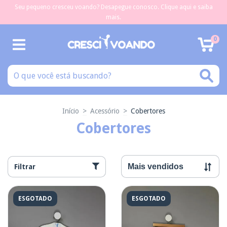
Seu pequeno cresceu voando? Desapegue conosco. Clique aqui e saiba
mais.
0
Início
>
Acessório
>
Cobertores
Cobertores
Filtrar
ESGOTADO
ESGOTADO