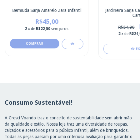
Bermuda Sarja Amarelo Zara Infantil
Jardineira Sarja C
Cart
R$45,00
R$54,90
2
x de
R$22,50
sem juros
2
x de
R$24,
COMPRAR
E
Consumo Sustentável!
A Cresci Voando traz o conceito de sustentabilidade sem abrir mão
da qualidade e estilo. Nossa loja traz uma diversidade de roupas,
calçados e acessórios para o público infantil, além de brinquedos.
Todas as peças passam por uma criteriosa avaliação para garantir o