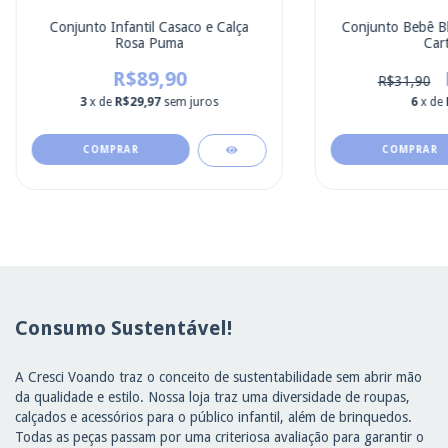
Conjunto Infantil Casaco e Calça
Conjunto Bebê Bl
Rosa Puma
Cart
R$89,90
R$31,90
3
x de
R$29,97
sem juros
6
x de
COMPRAR
COMPRAR
Consumo Sustentável!
A Cresci Voando traz o conceito de sustentabilidade sem abrir mão
da qualidade e estilo. Nossa loja traz uma diversidade de roupas,
calçados e acessórios para o público infantil, além de brinquedos.
Todas as peças passam por uma criteriosa avaliação para garantir o