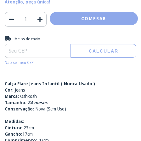
Atenção, peça única!
Entregas para o CEP:
ALTERAR CEP
Meios de envio
CALCULAR
Não sei meu CEP
Calça Flare Jeans Infantil ( Nunca Usado )
Cor:
Jeans
Marca:
Oshkosh
Tamanho:
24 meses
Conservação:
Nova (Sem Uso)
Medidas:
Cintura
: 23cm
Gancho
:17cm
Comprimento
: 47cm