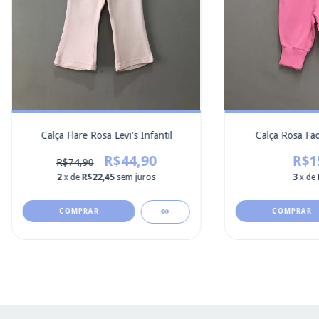
Calça Flare Rosa Levi's Infantil
Calça Rosa Fa
R$44,90
R$1
R$74,90
2
x de
R$22,45
sem juros
3
x de
COMPRAR
COMPRAR